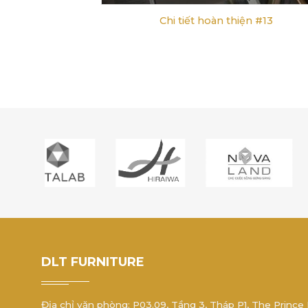
Chi tiết hoàn thiện #13
DLT FURNITURE
Địa chỉ văn phòng: P03.09, Tầng 3, Tháp P1, The Prince