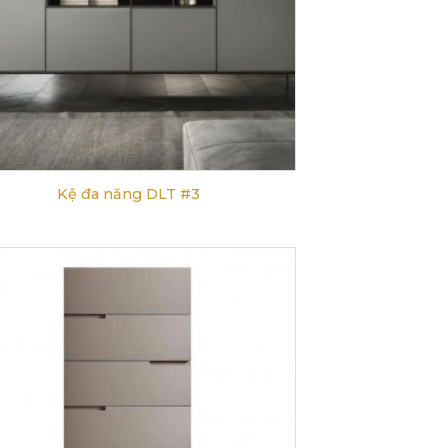
Kệ đa năng DLT #3