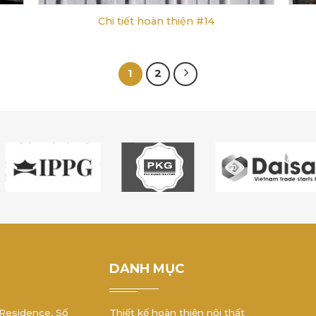
Chi tiết hoàn thiện #14
1
2
DANH MỤC
 Residence, Số
Thiết kế hoàn thiện nội thất