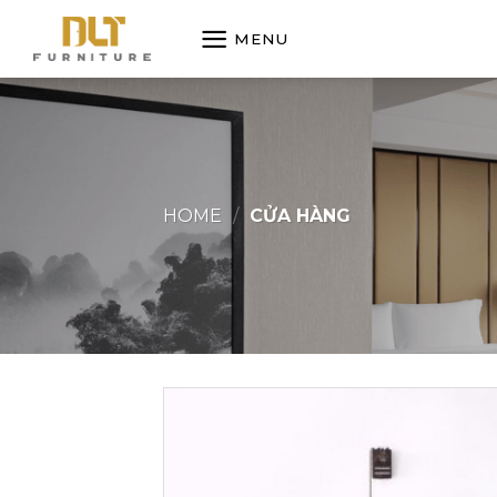
Skip
MENU
to
content
HOME
/
CỬA HÀNG