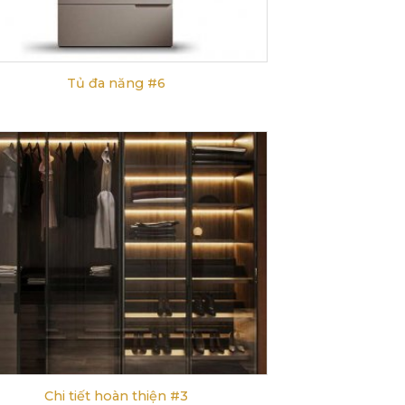
Tủ đa năng #6
Chi tiết hoàn thiện #3