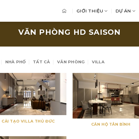
GIỚI THIỆU
DỰ ÁN
VĂN PHÒNG HD SAISON
NHÀ PHỐ
TẤT CẢ
VĂN PHÒNG
VILLA
CẢI TẠO VILLA THỦ ĐỨC
CĂN HỘ TÂN BÌNH