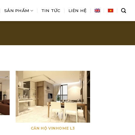
SẢN PHẨM
TIN TỨC
LIÊN HỆ
CĂN HỘ VINHOME L3