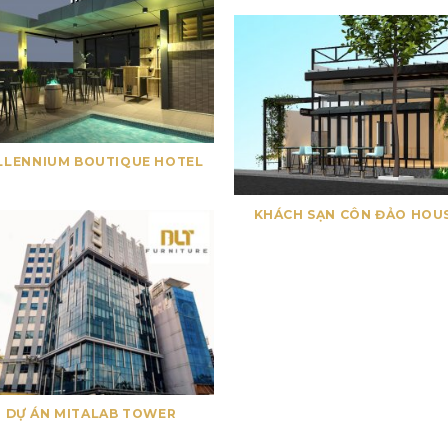
LLENNIUM BOUTIQUE HOTEL
KHÁCH SẠN CÔN ĐẢO HOU
DỰ ÁN MITALAB TOWER