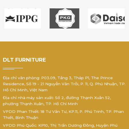
DLT FURNITURE
Địa chỉ văn phòng: P03.09, Tầng 3, Tháp P1, The Prince
Residence, Số 19 - 21 Nguyễn Văn Trỗi, P. 11, Q. Phú Nhuận, TP.
Hồ Chí Minh, Việt Nam
Địa chỉ nhà máy sản xuất: Số 2, đường Thạnh Xuân 52,
phường Thạnh Xuân, TP. Hồ Chí Minh
VPDD Phan Thiết: 18 Tư Văn Tư, KP.11, P. Phú Trinh, TP. Phan
Thiết, Bình Thuận
VPDD Phú Quốc: KP10, Thị Trấn Dương Đông, Huyện Phú