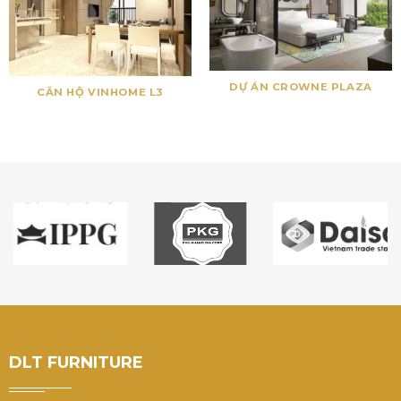
DỰ ÁN CROWNE PLAZA
CĂN HỘ VINHOME L3
DLT FURNITURE