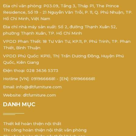
Địa chỉ văn phòng: P03.09, Tầng 3, Tháp P1, The Prince
Residence, Số 19 - 21 Nguyễn Văn Trỗi, P. 11, Q. Phú Nhuận, TP.
Hồ Chí Minh, Việt Nam
Địa chỉ nhà máy sản xuất: Số 2, đường Thạnh Xuân 52,
phường Thạnh Xuân, TP. Hồ Chí Minh
VPDD Phan Thiết: 18 Tư Văn Tư, KP.11, P. Phú Trinh, TP. Phan
Thiết, Bình Thuận
VPDD Phú Quốc: KP10, Thị Trấn Dương Đông, Huyện Phú
Quốc, Kiên Giang
Điện thoại: 028 3636 5373
Hotline [VN]: 0919666681 - [EN]: 0919666681
Email: info@dltfurniture.com
Website: dltfurniture.com
DANH MỤC
Thiết kế hoàn thiện nội thất
Thi công hoàn thiện nội thất văn phòng